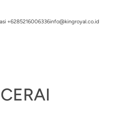
ltasi +6285216006336
info@kingroyal.co.id
 CERAI