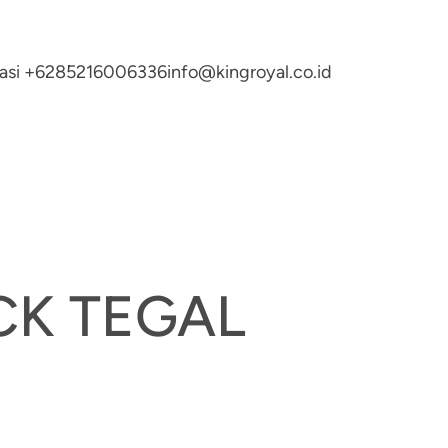
ltasi +6285216006336
info@kingroyal.co.id
CK TEGAL