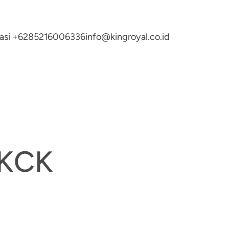
ltasi +6285216006336
info@kingroyal.co.id
SKCK