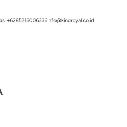
ltasi +6285216006336
info@kingroyal.co.id
A