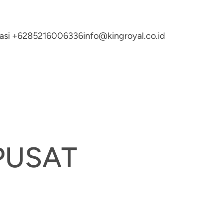
ltasi +6285216006336
info@kingroyal.co.id
PUSAT