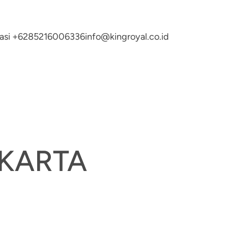
ltasi +6285216006336
info@kingroyal.co.id
AKARTA