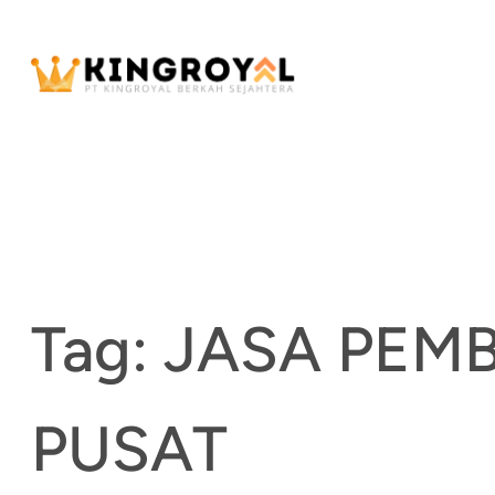
Skip
to
content
Tag:
JASA PEM
PUSAT