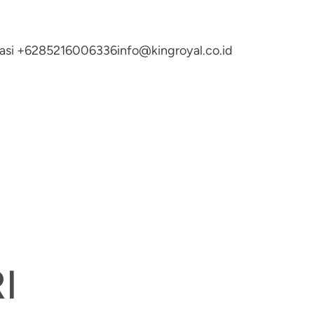
ltasi +6285216006336
info@kingroyal.co.id
I