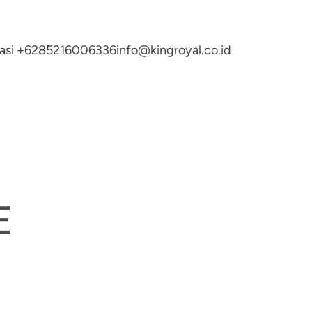
ltasi +6285216006336
info@kingroyal.co.id
E