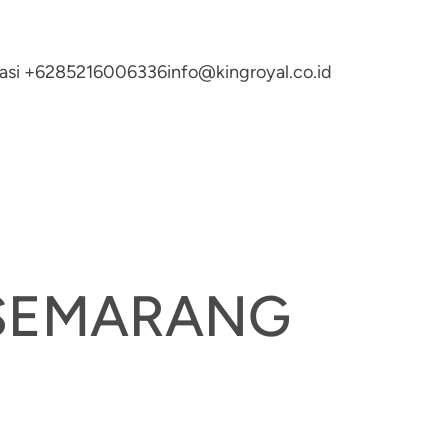
ltasi +6285216006336
info@kingroyal.co.id
 SEMARANG