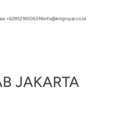
ltasi +6285216006336
info@kingroyal.co.id
AB JAKARTA