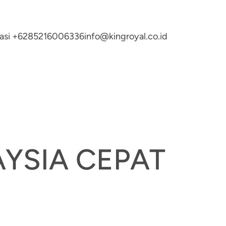
ltasi +6285216006336
info@kingroyal.co.id
AYSIA CEPAT