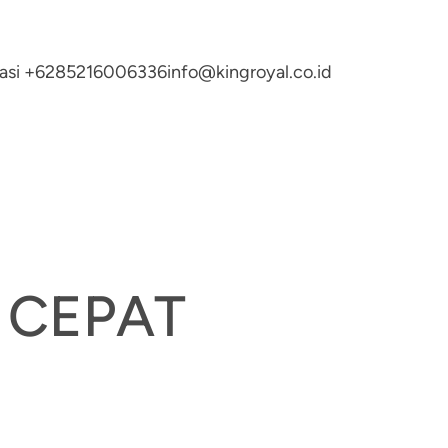
ltasi +6285216006336
info@kingroyal.co.id
 CEPAT