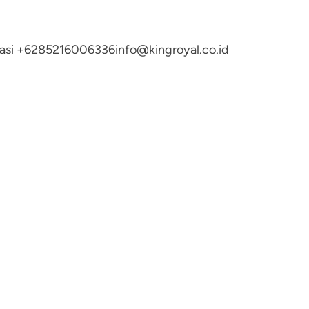
ltasi +6285216006336
info@kingroyal.co.id