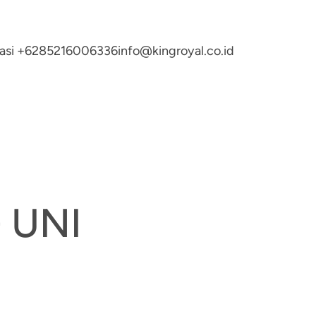
ltasi +6285216006336
info@kingroyal.co.id
 UNI