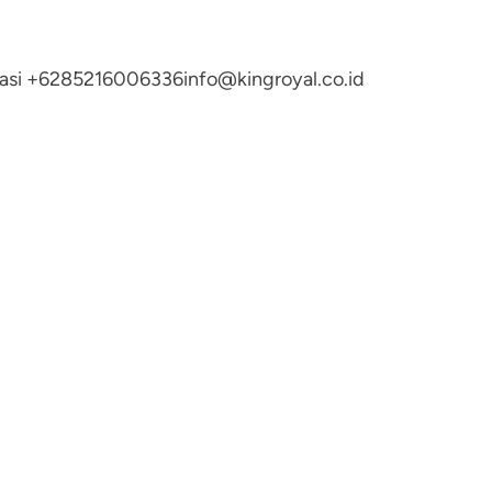
ltasi +6285216006336
info@kingroyal.co.id