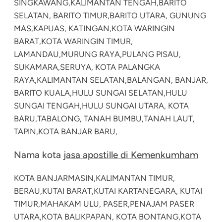
SINGKAWANG,
KALIMANTAN TENGAH,
BARITO
SELATAN, BARITO TIMUR,
BARITO UTARA, GUNUNG
MAS,
KAPUAS, KATINGAN,
KOTA WARINGIN
BARAT,
KOTA WARINGIN TIMUR,
LAMANDAU,
MURUNG RAYA,
PULANG PISAU,
SUKAMARA,
SERUYA, KOTA PALANGKA
RAYA,
KALIMANTAN SELATAN,
BALANGAN, BANJAR,
BARITO KUALA,
HULU SUNGAI SELATAN,
HULU
SUNGAI TENGAH,
HULU SUNGAI UTARA, KOTA
BARU,
TABALONG, TANAH BUMBU,
TANAH LAUT,
TAPIN,
KOTA BANJAR BARU,
Nama kota
jasa apostille di Kemenkumham
KOTA BANJARMASIN,
KALIMANTAN TIMUR,
BERAU,
KUTAI BARAT,
KUTAI KARTANEGARA, KUTAI
TIMUR,
MAHAKAM ULU, PASER,
PENAJAM PASER
UTARA,
KOTA BALIKPAPAN, KOTA BONTANG,
KOTA