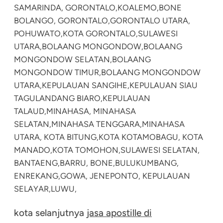
SAMARINDA, GORONTALO,
KOALEMO,
BONE
BOLANGO, GORONTALO,
GORONTALO UTARA,
POHUWATO,
KOTA GORONTALO,
SULAWESI
UTARA,
BOLAANG MONGONDOW,
BOLAANG
MONGONDOW SELATAN,
BOLAANG
MONGONDOW TIMUR,
BOLAANG MONGONDOW
UTARA,
KEPULAUAN SANGIHE,
KEPULAUAN SIAU
TAGULANDANG BIARO,
KEPULAUAN
TALAUD,
MINAHASA, MINAHASA
SELATAN,
MINAHASA TENGGARA,
MINAHASA
UTARA, KOTA BITUNG,
KOTA KOTAMOBAGU, KOTA
MANADO,
KOTA TOMOHON,
SULAWESI SELATAN,
BANTAENG,
BARRU, BONE,
BULUKUMBANG,
ENREKANG,
GOWA, JENEPONTO, KEPULAUAN
SELAYAR,
LUWU,
kota selanjutnya
jasa apostille di