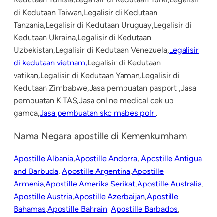
di Kedutaan Taiwan,Legalisir di Kedutaan
Tanzania,Legalisir di Kedutaan Uruguay,Legalisir di
Kedutaan Ukraina,Legalisir di Kedutaan
Uzbekistan,Legalisir di Kedutaan Venezuela,
Legalisir
di kedutaan vietnam,
Legalisir di Kedutaan
vatikan,Legalisir di Kedutaan Yaman,Legalisir di
Kedutaan Zimbabwe,Jasa pembuatan pasport ,Jasa
pembuatan KITAS,Jasa online medical cek up
gamca
,
Jasa pembuatan skc mabes polri
.
Nama Negara
apostille di Kemenkumham
Apostille Albania
,
Apostille Andorra
,
Apostille Antigua
and Barbuda
,
Apostille Argentina
,
Apostille
Armenia
,
Apostille Amerika Serikat
,
Apostille Australia
,
Apostille Austria
,
Apostille Azerbaijan
,
Apostille
Bahamas
,
Apostille Bahrain
,
Apostille Barbados
,