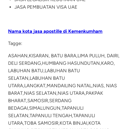
JASA PEMBUATAN VISA UAE
Nama kota
jasa apostille di Kemenkumham
Tagge:
ASAHAN,
KISARAN, BATU BARA,
LIMA PULUH, DAIRI,
DELI SERDANG,
HUMBANG HASUNDUTAN,
KARO,
LABUHAN BATU,
LABUHAN BATU
SELATAN,
LABUHAN BATU
UTARA,
LANGKAT,
MANDAILING NATAL,
NIAS, NIAS
BARAT,
NIAS SELATAN,
NIAS UTARA,
PAKPAK
BHARAT,
SAMOSIR,
SERDANG
BEDAGAI,
SIMALUNGUN,
TAPANULI
SELATAN,
TAPANULI TENGAH,
TAPANULI
UTARA,
TOBA SAMOSIR,
KOTA BINJAI,
KOTA