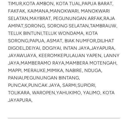
TIMUR,
KOTA AMBON, KOTA TUAL,
PAPUA BARAT,
FAKFAK, KAIMANA,
MANOKWARI, MANOKWARI
SELATAN,
MAYBRAT, PEGUNUNGAN ARFAK,
RAJA
AMPAT,
SORONG, SORONG SELATAN,
TAMBRAUW,
TELUK BINTUNI,
TELUK WONDAMA, KOTA
SORONG,
PAPUA, ASMAT, BIAK NUMFOR,
DILIHAT
DIGOEL,
DEIYAI, DOGIYAI, INTAN JAYA,
JAYAPURA,
JAYAWIJAYA, KEEROM
KEPULAUAN YAPEN, LANNY
JAYA,
MAMBERAMO RAYA,
MAMBERA MOTENGAH,
MAPPI, MERAUKE,
MIMIKA, NABIRE, NDUGA,
PANIAI,
PEGUNUNGAN BINTANG,
PUNCAK,
PUNCAK JAYA, SARMI,
SUPIORI,
TOLIKARA, WAROPEN,
YAHUKIMO, YALIMO, KOTA
JAYAPURA,