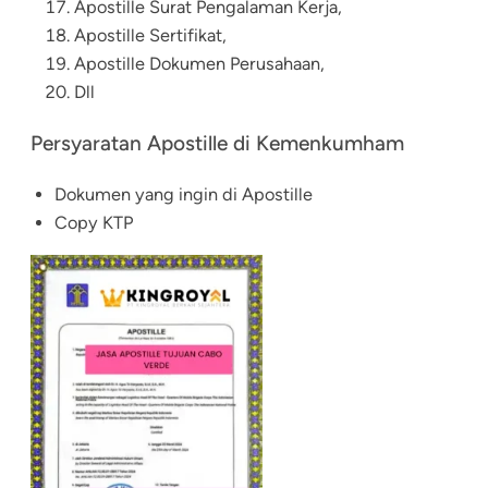
Apostille Surat Pengalaman Kerja,
Apostille Sertifikat,
Apostille Dokumen Perusahaan,
Dll
Persyaratan Apostille di Kemenkumham
Dokumen yang ingin di Apostille
Copy KTP