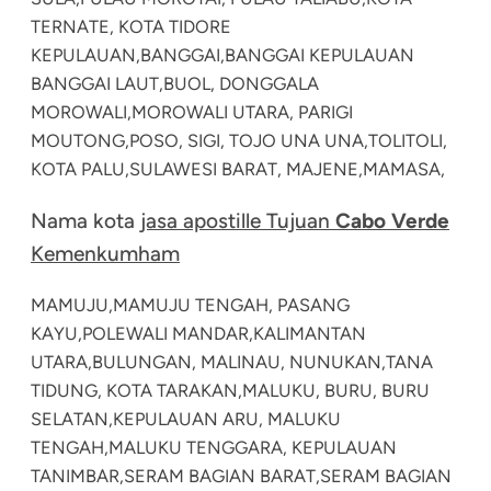
TERNATE, KOTA TIDORE
KEPULAUAN,
BANGGAI,
BANGGAI KEPULAUAN
BANGGAI LAUT,
BUOL, DONGGALA
MOROWALI,
MOROWALI UTARA, PARIGI
MOUTONG,
POSO, SIGI, TOJO UNA UNA,
TOLITOLI,
KOTA PALU,
SULAWESI BARAT, MAJENE,
MAMASA,
Nama kota
jasa apostille Tujuan
Cabo Verde
Kemenkumham
MAMUJU,
MAMUJU TENGAH, PASANG
KAYU,
POLEWALI MANDAR,
KALIMANTAN
UTARA,
BULUNGAN, MALINAU, NUNUKAN,
TANA
TIDUNG, KOTA TARAKAN,
MALUKU, BURU, BURU
SELATAN,
KEPULAUAN ARU, MALUKU
TENGAH,
MALUKU TENGGARA, KEPULAUAN
TANIMBAR,
SERAM BAGIAN BARAT,
SERAM BAGIAN