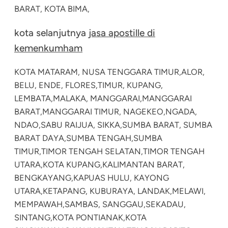
BARAT, KOTA BIMA,
kota selanjutnya
jasa apostille di
kemenkumham
KOTA MATARAM
, NUSA TENGGARA TIMUR,
ALOR,
BELU, ENDE, FLORES,
TIMUR, KUPANG,
LEMBATA,
MALAKA, MANGGARAI,
MANGGARAI
BARAT,
MANGGARAI TIMUR, NAGEKEO,
NGADA,
NDAO,
SABU RAIJUA, SIKKA,
SUMBA BARAT, SUMBA
BARAT DAYA,
SUMBA TENGAH,
SUMBA
TIMUR,
TIMOR TENGAH SELATAN,
TIMOR TENGAH
UTARA,
KOTA KUPANG,
KALIMANTAN BARAT,
BENGKAYANG,
KAPUAS HULU, KAYONG
UTARA,
KETAPANG, KUBURAYA, LANDAK,
MELAWI,
MEMPAWAH,
SAMBAS, SANGGAU,
SEKADAU,
SINTANG,
KOTA PONTIANAK,
KOTA