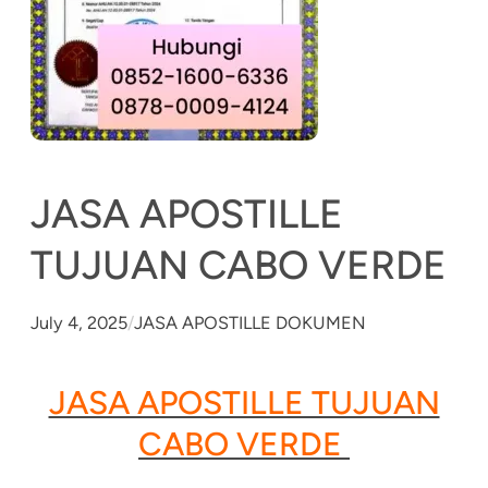
JASA APOSTILLE
TUJUAN CABO VERDE
July 4, 2025
/
JASA APOSTILLE DOKUMEN
JASA APOSTILLE TUJUAN
CABO VERDE