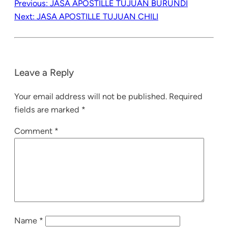
Previous:
JASA APOSTILLE TUJUAN BURUNDI
Next:
JASA APOSTILLE TUJUAN CHILI
Leave a Reply
Your email address will not be published.
Required
fields are marked
*
Comment
*
Name
*