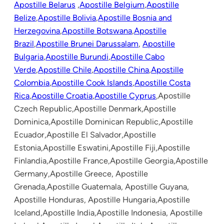
Apostille Belarus
,
Apostille Belgium
,
Apostille
Belize
,
Apostille Bolivia
,
Apostille Bosnia and
Herzegovina
,
Apostille Botswana
,
Apostille
Brazil
,
Apostille Brunei Darussalam
,
Apostille
Bulgaria
,
Apostille Burundi
,
Apostille Cabo
Verde
,
Apostille Chile
,
Apostille China
,
Apostille
Colombia
,
Apostille Cook Islands
,
Apostille Costa
Rica
,
Apostille Croatia
,
Apostille Cyprus
,Apostille
Czech Republic,Apostille Denmark,Apostille
Dominica,Apostille Dominican Republic,Apostille
Ecuador,Apostille El Salvador,Apostille
Estonia,Apostille Eswatini,Apostille Fiji,Apostille
Finlandia,Apostille France,Apostille Georgia,Apostille
Germany,Apostille Greece, Apostille
Grenada,Apostille Guatemala, Apostille Guyana,
Apostille Honduras, Apostille Hungaria,Apostille
Iceland,Apostille India,Apostille Indonesia, Apostille