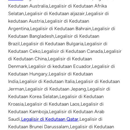
Kedutaan Australia,Legalisir di Kedutaan Afrika
Selatan,Legalisir di Kedutaan aljazair,Legalisir di
kedutaan Austria,Legalisir di Kedutaan
Argentina,Legalisir di Kedutaan Bahrain,Legalisir di
Kedutaan Bangladesh,Legalisir di Kedutaan
Brazil,Legalisir di Kedutaan Bulgaria,Legalisir di
Kedutaan Ceko,Legalisir di Kedutaan Canada,Legalisir
di Kedutaan China,Legalisir di Kedutaan
Denmark,Legalisir di kedutaan Ecuador,Legalisir di
Kedutaan Hungary,Legalisir di Kedutaan
India,Legalisir di Kedutaan Italia,Legalisir di Kedutaan
Jerman,Legalisir di Kedutaan Jepang,Legalisir di
Kedutaan Korea Selatan,Legalisir di Kedutaan
Kroasia,Legalisir di Kedutaan Laos,Legalisir di
Kedutaan Kamboja,Legalisir di Kedutaan Arab
Saudi,
Legalisir di Kedutaan Qatar,
Legalisir di
Kedutaan Brunei Darussalam,Legalisir di Kedutaan