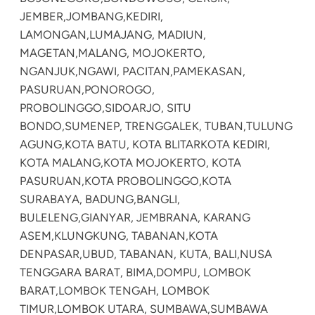
JEMBER,
JOMBANG,
KEDIRI,
LAMONGAN,
LUMAJANG, MADIUN,
MAGETAN,
MALANG, MOJOKERTO,
NGANJUK,
NGAWI, PACITAN,
PAMEKASAN,
PASURUAN,
PONOROGO,
PROBOLINGGO,
SIDOARJO, SITU
BONDO,
SUMENEP, TRENGGALEK, TUBAN,
TULUNG
AGUNG,
KOTA BATU, KOTA BLITAR
KOTA KEDIRI,
KOTA MALANG,
KOTA MOJOKERTO, KOTA
PASURUAN,
KOTA PROBOLINGGO,
KOTA
SURABAYA, BADUNG,
BANGLI,
BULELENG,
GIANYAR, JEMBRANA, KARANG
ASEM,
KLUNGKUNG, TABANAN,
KOTA
DENPASAR,
UBUD, TABANAN, KUTA, BALI,
NUSA
TENGGARA BARAT, BIMA,
DOMPU, LOMBOK
BARAT,
LOMBOK TENGAH, LOMBOK
TIMUR,
LOMBOK UTARA, SUMBAWA,
SUMBAWA