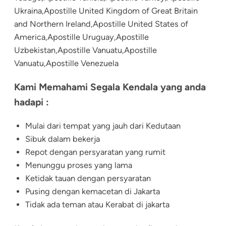
Ukraina,Apostille United Kingdom of Great Britain
and Northern Ireland,Apostille United States of
America,Apostille Uruguay,Apostille
Uzbekistan,Apostille Vanuatu,Apostille
Vanuatu,Apostille Venezuela
Kami Memahami Segala Kendala yang anda
hadapi :
Mulai dari tempat yang jauh dari Kedutaan
Sibuk dalam bekerja
Repot dengan persyaratan yang rumit
Menunggu proses yang lama
Ketidak tauan dengan persyaratan
Pusing dengan kemacetan di Jakarta
Tidak ada teman atau Kerabat di jakarta