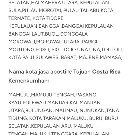
SELATAN,
HALMAHERA UTARA, KEPULAUAN
SULA,
PULAU MOROTAI, PULAU TALIABU,
KOTA
TERNATE, KOTA TIDORE
KEPULAUAN,
BANGGAI,
BANGGAI KEPULAUAN
BANGGAI LAUT,
BUOL, DONGGALA
MOROWALI,
MOROWALI UTARA, PARIGI
MOUTONG,
POSO, SIGI, TOJO UNA UNA,
TOLITOLI,
KOTA PALU,
SULAWESI BARAT, MAJENE,
MAMASA,
Nama kota
jasa apostille Tujuan
Costa Rica
Kemenkumham
MAMUJU,
MAMUJU TENGAH, PASANG
KAYU,
POLEWALI MANDAR,
KALIMANTAN
UTARA,
BULUNGAN, MALINAU, NUNUKAN,
TANA
TIDUNG, KOTA TARAKAN,
MALUKU, BURU, BURU
SELATAN,
KEPULAUAN ARU, MALUKU
TENGAH,
MALUKU TENGGARA, KEPULAUAN