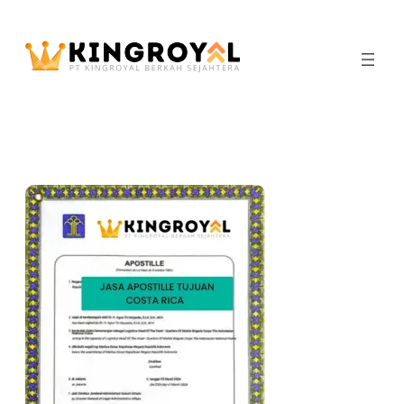
Skip
to
content