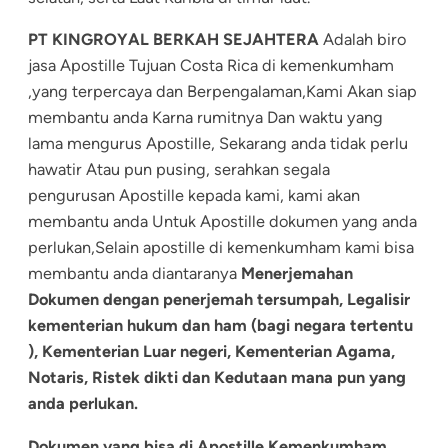
PT KINGROYAL BERKAH SEJAHTERA
Adalah biro
jasa Apostille Tujuan Costa Rica di kemenkumham
,yang terpercaya dan Berpengalaman,Kami Akan siap
membantu anda Karna rumitnya Dan waktu yang
lama mengurus Apostille, Sekarang anda tidak perlu
hawatir Atau pun pusing, serahkan segala
pengurusan Apostille kepada kami, kami akan
membantu anda Untuk Apostille dokumen yang anda
perlukan,Selain apostille di kemenkumham kami bisa
membantu anda diantaranya
Menerjemahan
Dokumen dengan penerjemah tersumpah, Legalisir
kementerian hukum dan ham (bagi negara tertentu
), Kementerian Luar negeri, Kementerian Agama,
Notaris, Ristek dikti dan Kedutaan mana pun yang
anda perlukan.
Dokumen yang bisa di Apostille Kemenkumham