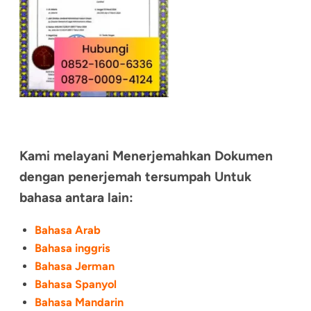
Kami melayani Menerjemahkan Dokumen
dengan penerjemah tersumpah Untuk
bahasa antara lain:
Bahasa Arab
Bahasa inggris
Bahasa Jerman
Bahasa Spanyol
Bahasa Mandarin