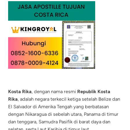
Kosta Rika
, dengan nama resmi
Republik Kosta
Rika
, adalah negara terkecil ketiga setelah Belize dan
El Salvador di Amerika Tengah yang berbatasan
dengan Nikaragua di sebelah utara, Panama di timur
dan tenggara, Samudra Pasifik di barat daya dan
selatan, serta Laut Karibia di timur laut.