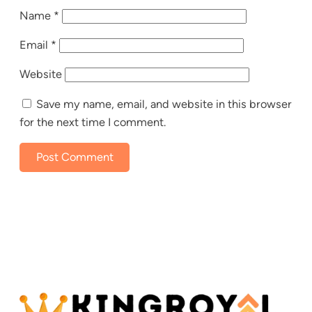
Name
*
Email
*
Website
Save my name, email, and website in this browser
for the next time I comment.