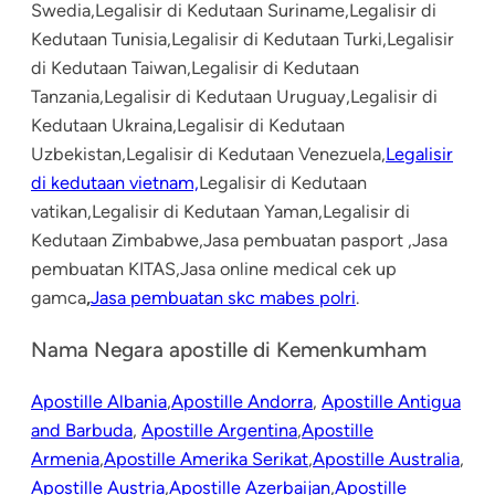
Swedia,Legalisir di Kedutaan Suriname,Legalisir di
Kedutaan Tunisia,Legalisir di Kedutaan Turki,Legalisir
di Kedutaan Taiwan,Legalisir di Kedutaan
Tanzania,Legalisir di Kedutaan Uruguay,Legalisir di
Kedutaan Ukraina,Legalisir di Kedutaan
Uzbekistan,Legalisir di Kedutaan Venezuela,
Legalisir
di kedutaan vietnam,
Legalisir di Kedutaan
vatikan,Legalisir di Kedutaan Yaman,Legalisir di
Kedutaan Zimbabwe,Jasa pembuatan pasport ,Jasa
pembuatan KITAS,Jasa online medical cek up
gamca
,
Jasa pembuatan skc mabes polri
.
Nama Negara apostille di Kemenkumham
Apostille Albania
,
Apostille Andorra
,
Apostille Antigua
and Barbuda
,
Apostille Argentina
,
Apostille
Armenia
,
Apostille Amerika Serikat
,
Apostille Australia
,
Apostille Austria
,
Apostille Azerbaijan
,
Apostille