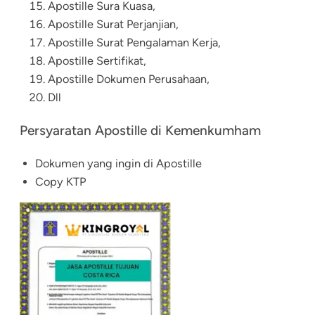
Apostille Sura Kuasa,
Apostille Surat Perjanjian,
Apostille Surat Pengalaman Kerja,
Apostille Sertifikat,
Apostille Dokumen Perusahaan,
Dll
Persyaratan Apostille di Kemenkumham
Dokumen yang ingin di Apostille
Copy KTP