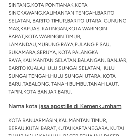
SINTANG,
KOTA PONTIANAK,
KOTA
SINGKAWANG,
KALIMANTAN TENGAH,
BARITO
SELATAN, BARITO TIMUR,
BARITO UTARA, GUNUNG
MAS,
KAPUAS, KATINGAN,
KOTA WARINGIN
BARAT,
KOTA WARINGIN TIMUR,
LAMANDAU,
MURUNG RAYA,
PULANG PISAU,
SUKAMARA,
SERUYA, KOTA PALANGKA
RAYA,
KALIMANTAN SELATAN,
BALANGAN, BANJAR,
BARITO KUALA,
HULU SUNGAI SELATAN,
HULU
SUNGAI TENGAH,
HULU SUNGAI UTARA, KOTA
BARU,
TABALONG, TANAH BUMBU,
TANAH LAUT,
TAPIN,
KOTA BANJAR BARU,
Nama kota
jasa apostille di Kemenkumham
KOTA BANJARMASIN,
KALIMANTAN TIMUR,
BERAU,
KUTAI BARAT,
KUTAI KARTANEGARA, KUTAI