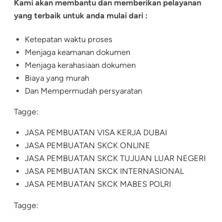
Kami akan membantu dan memberikan pelayanan
yang terbaik untuk anda mulai dari :
Ketepatan waktu proses
Menjaga keamanan dokumen
Menjaga kerahasiaan dokumen
Biaya yang murah
Dan Mempermudah persyaratan
Tagge:
JASA PEMBUATAN VISA KERJA DUBAI
JASA PEMBUATAN SKCK ONLINE
JASA PEMBUATAN SKCK TUJUAN LUAR NEGERI
JASA PEMBUATAN SKCK INTERNASIONAL
JASA PEMBUATAN SKCK MABES POLRI
Tagge: