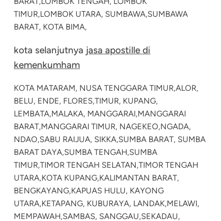
BARAT,
LOMBOK TENGAH, LOMBOK
TIMUR,
LOMBOK UTARA, SUMBAWA,
SUMBAWA
BARAT, KOTA BIMA,
kota selanjutnya
jasa apostille di
kemenkumham
KOTA MATARAM
, NUSA TENGGARA TIMUR,
ALOR,
BELU, ENDE, FLORES,
TIMUR, KUPANG,
LEMBATA,
MALAKA, MANGGARAI,
MANGGARAI
BARAT,
MANGGARAI TIMUR, NAGEKEO,
NGADA,
NDAO,
SABU RAIJUA, SIKKA,
SUMBA BARAT, SUMBA
BARAT DAYA,
SUMBA TENGAH,
SUMBA
TIMUR,
TIMOR TENGAH SELATAN,
TIMOR TENGAH
UTARA,
KOTA KUPANG,
KALIMANTAN BARAT,
BENGKAYANG,
KAPUAS HULU, KAYONG
UTARA,
KETAPANG, KUBURAYA, LANDAK,
MELAWI,
MEMPAWAH,
SAMBAS, SANGGAU,
SEKADAU,