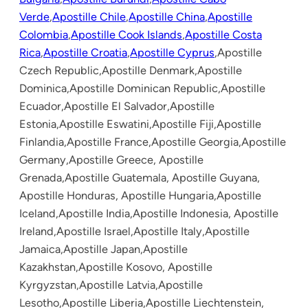
Verde
,
Apostille Chile
,
Apostille China
,
Apostille
Colombia
,
Apostille Cook Islands
,
Apostille Costa
Rica
,
Apostille Croatia
,
Apostille Cyprus
,Apostille
Czech Republic,Apostille Denmark,Apostille
Dominica,Apostille Dominican Republic,Apostille
Ecuador,Apostille El Salvador,Apostille
Estonia,Apostille Eswatini,Apostille Fiji,Apostille
Finlandia,Apostille France,Apostille Georgia,Apostille
Germany,Apostille Greece, Apostille
Grenada,Apostille Guatemala, Apostille Guyana,
Apostille Honduras, Apostille Hungaria,Apostille
Iceland,Apostille India,Apostille Indonesia, Apostille
Ireland,Apostille Israel,Apostille Italy,Apostille
Jamaica,Apostille Japan,Apostille
Kazakhstan,Apostille Kosovo, Apostille
Kyrgyzstan,Apostille Latvia,Apostille
Lesotho,Apostille Liberia,Apostille Liechtenstein,