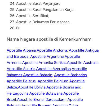
Apostille Surat Perjanjian,
Apostille Surat Pengalaman Kerja,
Apostille Sertifikat,
Apostille Dokumen Perusahaan,
Dll
Nama Negara apostille di Kemenkumham
Apostille Albania
,
Apostille Andorra
,
Apostille Antigua
and Barbuda
,
Apostille Argentina
,
Apostille
Armenia
,
Apostille Amerika Serikat
,
Apostille Australia
,
Apostille Austria
,
Apostille Azerbaijan
,
Apostille
Bahamas
,
Apostille Bahrain
,
Apostille Barbados
,
Apostille Belarus
,
Apostille Belgium
,
Apostille
Belize
,
Apostille Bolivia
,
Apostille Bosnia and
Herzegovina
,
Apostille Botswana
,
Apostille
Brazil
,
Apostille Brunei Darussalam
,
Apostille
Bulgaria
,
Apostille Burundi
,
Apostille Cabo