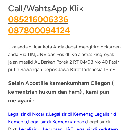
Call/WahtsApp Klik
085216006336
087800094124
Jika anda di luar kota Anda dapat mengirim dokumen
anda Via TIKI, JNE dan Pos dll.Ke alamat kingroyal:
jalan masjid AL Barkah Porek 2 RT 04/08 No 40 Pasir
putih Sawangan Depok Jawa Barat Indonesia 16519.
Selain Apostille kemenkumham Cilegon (
kementrian hukum dan ham) , kami pun
melayani :
Legalisir di Notaris
,
Legalisir di Kemenag
,
Legalisir di
Kemenlu
,
Legalisir di Kemenkumham
,Legalisir di
Dikti
,Legalisir di kedutaan UAE
,
Legalisir di kedutaan