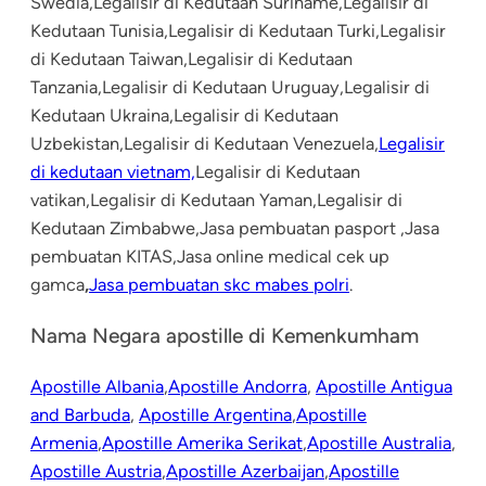
Swedia,Legalisir di Kedutaan Suriname,Legalisir di
Kedutaan Tunisia,Legalisir di Kedutaan Turki,Legalisir
di Kedutaan Taiwan,Legalisir di Kedutaan
Tanzania,Legalisir di Kedutaan Uruguay,Legalisir di
Kedutaan Ukraina,Legalisir di Kedutaan
Uzbekistan,Legalisir di Kedutaan Venezuela,
Legalisir
di kedutaan vietnam,
Legalisir di Kedutaan
vatikan,Legalisir di Kedutaan Yaman,Legalisir di
Kedutaan Zimbabwe,Jasa pembuatan pasport ,Jasa
pembuatan KITAS,Jasa online medical cek up
gamca
,
Jasa pembuatan skc mabes polri
.
Nama Negara apostille di Kemenkumham
Apostille Albania
,
Apostille Andorra
,
Apostille Antigua
and Barbuda
,
Apostille Argentina
,
Apostille
Armenia
,
Apostille Amerika Serikat
,
Apostille Australia
,
Apostille Austria
,
Apostille Azerbaijan
,
Apostille