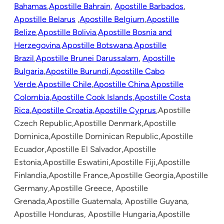
Bahamas
,
Apostille Bahrain
,
Apostille Barbados
,
Apostille Belarus
,
Apostille Belgium
,
Apostille
Belize
,
Apostille Bolivia
,
Apostille Bosnia and
Herzegovina
,
Apostille Botswana
,
Apostille
Brazil
,
Apostille Brunei Darussalam
,
Apostille
Bulgaria
,
Apostille Burundi
,
Apostille Cabo
Verde
,
Apostille Chile
,
Apostille China
,
Apostille
Colombia
,
Apostille Cook Islands
,
Apostille Costa
Rica
,
Apostille Croatia
,
Apostille Cyprus
,Apostille
Czech Republic,Apostille Denmark,Apostille
Dominica,Apostille Dominican Republic,Apostille
Ecuador,Apostille El Salvador,Apostille
Estonia,Apostille Eswatini,Apostille Fiji,Apostille
Finlandia,Apostille France,Apostille Georgia,Apostille
Germany,Apostille Greece, Apostille
Grenada,Apostille Guatemala, Apostille Guyana,
Apostille Honduras, Apostille Hungaria,Apostille