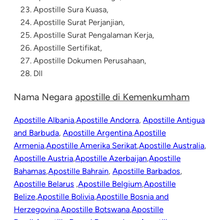
Apostille Sura Kuasa,
Apostille Surat Perjanjian,
Apostille Surat Pengalaman Kerja,
Apostille Sertifikat,
Apostille Dokumen Perusahaan
,
Dll
Nama Negara
apostille di Kemenkumham
Apostille Albania
,
Apostille Andorra
,
Apostille Antigua
and Barbuda
,
Apostille Argentina
,
Apostille
Armenia
,
Apostille Amerika Serikat
,
Apostille Australia
,
Apostille Austria
,
Apostille Azerbaijan
,
Apostille
Bahamas
,
Apostille Bahrain
,
Apostille Barbados
,
Apostille Belarus
,
Apostille Belgium
,
Apostille
Belize
,
Apostille Bolivia
,
Apostille Bosnia and
Herzegovina
,
Apostille Botswana
,
Apostille