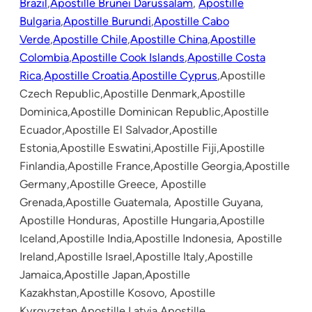
Brazil
,
Apostille Brunei Darussalam
,
Apostille
Bulgaria
,
Apostille Burundi
,
Apostille Cabo
Verde
,
Apostille Chile
,
Apostille China
,
Apostille
Colombia
,
Apostille Cook Islands
,
Apostille Costa
Rica
,
Apostille Croatia
,
Apostille Cyprus
,Apostille
Czech Republic,Apostille Denmark,Apostille
Dominica,Apostille Dominican Republic,Apostille
Ecuador,Apostille El Salvador,Apostille
Estonia,Apostille Eswatini,Apostille Fiji,Apostille
Finlandia,Apostille France,Apostille Georgia,Apostille
Germany,Apostille Greece, Apostille
Grenada,Apostille Guatemala, Apostille Guyana,
Apostille Honduras, Apostille Hungaria,Apostille
Iceland,Apostille India,Apostille Indonesia, Apostille
Ireland,Apostille Israel,Apostille Italy,Apostille
Jamaica,Apostille Japan,Apostille
Kazakhstan,Apostille Kosovo, Apostille
Kyrgyzstan,Apostille Latvia,Apostille