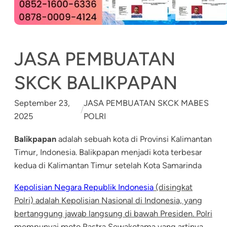
JASA PEMBUATAN
SKCK BALIKPAPAN
September 23,
JASA PEMBUATAN SKCK MABES
/
2025
POLRI
Balikpapan
adalah sebuah kota di Provinsi Kalimantan
Timur, Indonesia. Balikpapan menjadi kota terbesar
kedua di Kalimantan Timur setelah Kota Samarinda
Kepolisian Negara Republik Indonesia
(disingkat
Polri) adalah Kepolisian Nasional di Indonesia, yang
bertanggung jaw
ab langsung di bawah Presiden. Polri
mempunyai moto Rastra Sewakotama yang artinya