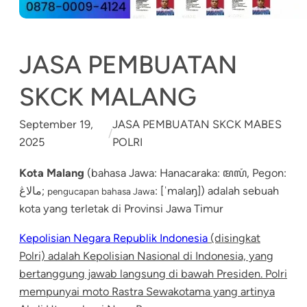
JASA PEMBUATAN
SKCK MALANG
September 19,
JASA PEMBUATAN SKCK MABES
/
2025
POLRI
Kota Malang
(bahasa Jawa: Hanacaraka: ꦩꦭꦁ, Pegon:
مالاڠ;
: [ˈmalaŋ]) adalah sebuah
pengucapan bahasa Jawa
kota yang terletak di Provinsi Jawa Timur
Kepolisian Negara Republik Indonesia
(disingkat
Polri) adalah Kepolisian Nasional di Indonesia, yang
bertanggung jaw
ab langsung di bawah Presiden. Polri
mempunyai moto Rastra Sewakotama yang artinya