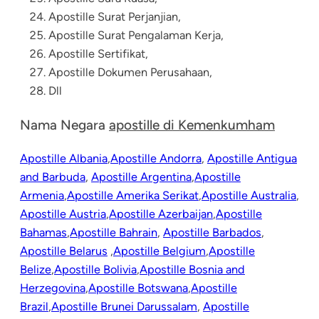
Apostille Surat Perjanjian,
Apostille Surat Pengalaman Kerja,
Apostille Sertifikat,
Apostille Dokumen Perusahaan
,
Dll
Nama Negara
apostille di Kemenkumham
Apostille Albania
,
Apostille Andorra
,
Apostille Antigua
and Barbuda
,
Apostille Argentina
,
Apostille
Armenia
,
Apostille Amerika Serikat
,
Apostille Australia
,
Apostille Austria
,
Apostille Azerbaijan
,
Apostille
Bahamas
,
Apostille Bahrain
,
Apostille Barbados
,
Apostille Belarus
,
Apostille Belgium
,
Apostille
Belize
,
Apostille Bolivia
,
Apostille Bosnia and
Herzegovina
,
Apostille Botswana
,
Apostille
Brazil
,
Apostille Brunei Darussalam
,
Apostille