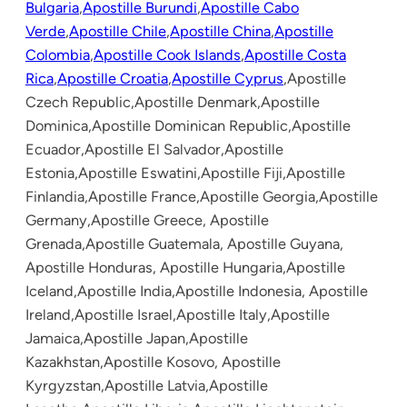
Bulgaria
,
Apostille Burundi
,
Apostille Cabo
Verde
,
Apostille Chile
,
Apostille China
,
Apostille
Colombia
,
Apostille Cook Islands
,
Apostille Costa
Rica
,
Apostille Croatia
,
Apostille Cyprus
,Apostille
Czech Republic,Apostille Denmark,Apostille
Dominica,Apostille Dominican Republic,Apostille
Ecuador,Apostille El Salvador,Apostille
Estonia,Apostille Eswatini,Apostille Fiji,Apostille
Finlandia,Apostille France,Apostille Georgia,Apostille
Germany,Apostille Greece, Apostille
Grenada,Apostille Guatemala, Apostille Guyana,
Apostille Honduras, Apostille Hungaria,Apostille
Iceland,Apostille India,Apostille Indonesia, Apostille
Ireland,Apostille Israel,Apostille Italy,Apostille
Jamaica,Apostille Japan,Apostille
Kazakhstan,Apostille Kosovo, Apostille
Kyrgyzstan,Apostille Latvia,Apostille