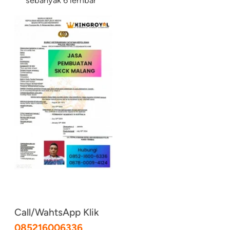
sebanyak 6 lembar
Call/WahtsApp Klik
085216006336