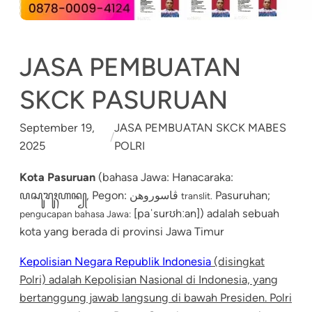
JASA PEMBUATAN
SKCK PASURUAN
September 19,
JASA PEMBUATAN SKCK MABES
/
2025
POLRI
Kota Pasuruan
(bahasa Jawa:
Hanacaraka:
ꦥꦱꦸꦫꦸꦃꦲꦤ꧀, Pegon: ڤاسوروهن
Pasuruhan
;
translit.
[paˈsurʊhːan]) adalah sebuah
pengucapan bahasa Jawa:
kota yang berada di provinsi Jawa Timur
Kepolisian Negara Republik Indonesia
(disingkat
Polri) adalah Kepolisian Nasional di Indonesia, yang
bertanggung jaw
ab langsung di bawah Presiden. Polri