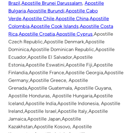
Brazil
,
Apostille Brunei Darussalam
,
Apostille
Bulgaria
,
Apostille Burundi
,
Apostille Cabo
Verde
,
Apostille Chile
,
Apostille China
,
Apostille
Colombia
,
Apostille Cook Islands
,
Apostille Costa
Rica
,
Apostille Croatia
,
Apostille Cyprus
,Apostille
Czech Republic,Apostille Denmark,Apostille
Dominica,Apostille Dominican Republic,Apostille
Ecuador,Apostille El Salvador,Apostille
Estonia,Apostille Eswatini,Apostille Fiji,Apostille
Finlandia,Apostille France,Apostille Georgia,Apostille
Germany,Apostille Greece, Apostille
Grenada,Apostille Guatemala, Apostille Guyana,
Apostille Honduras, Apostille Hungaria,Apostille
Iceland,Apostille India,Apostille Indonesia, Apostille
Ireland,Apostille Israel,Apostille Italy,Apostille
Jamaica,Apostille Japan,Apostille
Kazakhstan,Apostille Kosovo, Apostille