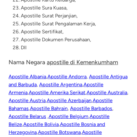
Apostille Sura Kuasa,
Apostille Surat Perjanjian,
Apostille Surat Pengalaman Kerja,
Apostille Sertifikat,
Apostille Dokumen Perusahaan
,
Dll
Nama Negara
apostille di Kemenkumham
Apostille Albania
,
Apostille Andorra
,
Apostille Antigua
and Barbuda
,
Apostille Argentina
,
Apostille
Armenia
,
Apostille Amerika Serikat
,
Apostille Australia
,
Apostille Austria
,
Apostille Azerbaijan
,
Apostille
Bahamas
,
Apostille Bahrain
,
Apostille Barbados
,
Apostille Belarus
,
Apostille Belgium
,
Apostille
Belize
,
Apostille Bolivia
,
Apostille Bosnia and
Herzegovina
,
Apostille Botswana
,
Apostille