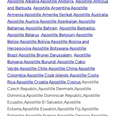
Apostille Albania
,
Apostille Andorra
,
Apostille Antigua
and Barbuda
,
Apostille Argentina
,
Apostille
Armenia
,
Apostille Amerika Serikat
,
Apostille Australia
,
Apostille Austria
,
Apostille Azerbaijan
,
Apostille
Bahamas
,
Apostille Bahrain
,
Apostille Barbados
,
Apostille Belarus
,
Apostille Belgium
,
Apostille
Belize
,
Apostille Bolivia
,
Apostille Bosnia and
Herzegovina
,
Apostille Botswana
,
Apostille
Brazil
,
Apostille Brunei Darussalam
,
Apostille
Bulgaria
,
Apostille Burundi
,
Apostille Cabo
Verde
,
Apostille Chile
,
Apostille China
,
Apostille
Colombia
,
Apostille Cook Islands
,
Apostille Costa
Rica
,
Apostille Croatia
,
Apostille Cyprus
,Apostille
Czech Republic,Apostille Denmark,Apostille
Dominica,Apostille Dominican Republic,Apostille
Ecuador,Apostille El Salvador,Apostille
Estonia,Apostille Eswatini,Apostille Fiji,Apostille
Finlandia,Apostille France,Apostille Georgia,Apostille