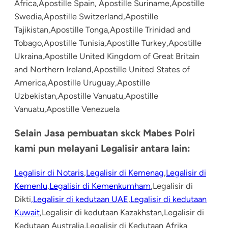
Africa,Apostille Spain, Apostille Suriname,Apostille
Swedia,Apostille Switzerland,Apostille
Tajikistan,Apostille Tonga,Apostille Trinidad and
Tobago,Apostille Tunisia,Apostille Turkey,Apostille
Ukraina,Apostille United Kingdom of Great Britain
and Northern Ireland,Apostille United States of
America,Apostille Uruguay,Apostille
Uzbekistan,Apostille Vanuatu,Apostille
Vanuatu,Apostille Venezuela
Selain Jasa pembuatan skck Mabes Polri
kami pun melayani Legalisir antara lain:
Legalisir di Notaris
,
Legalisir di Kemenag
,
Legalisir di
Kemenlu
,
Legalisir di Kemenkumham
,Legalisir di
Dikti
,Legalisir di kedutaan UAE
,
Legalisir di kedutaan
Kuwait
,Legalisir di kedutaan Kazakhstan,Legalisir di
Kedutaan Australia,Legalisir di Kedutaan Afrika