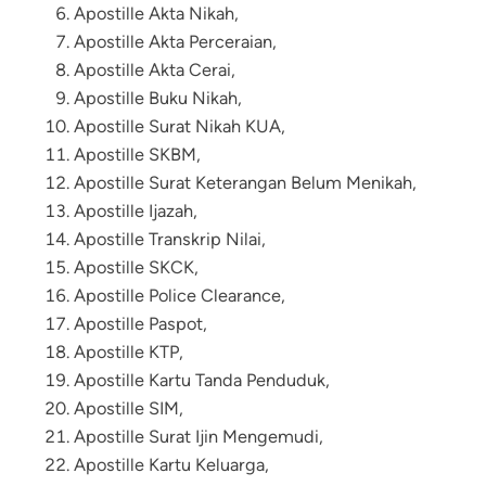
Apostille Akta Nikah
,
Apostille Akta Perceraian
,
Apostille Akta Cerai,
Apostille Buku Nikah
,
Apostille Surat Nikah KUA,
Apostille SKBM
,
Apostille Surat Keterangan Belum Menikah,
Apostille Ijazah
,
Apostille Transkrip Nilai
,
Apostille
SKCK
,
Apostille Police Clearance,
Apostille Paspot,
Apostille KTP,
Apostille Kartu Tanda Penduduk,
Apostille SIM,
Apostille Surat Ijin Mengemudi,
Apostille Kartu Keluarga,